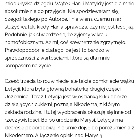
miodu łyżka dziegciu. Wątek Hani i Matyldy jest dla mnie
absolutnie nie do przyjęcia. Nie spodziewałam się,
czegoś takiego po Autorce. I nie wiem, czemu miał
służyć wątek, kiedy Hania sprawdza, czy nie jest lesbijką.
Podobnie, jak stwierdzenie, że żyjemy w kraju
homofobicznym. Aż mi, coś wewnętrznie zgrzytnęło.
Prawdopodobnie dlatego, że jest to bardzo w
sprzeczności z wartościami, które są dla mnie
kompasem na życie.
Cześć trzecia to rozwiniecie, ale także domkniecie wątku
Letycji, która była główną bohaterką drugiej części
Uczennica. Teraz Letycja jest włościanką kilku dobrze
działających cukierni, poznaje Nikodema, z którym
zakłada rodzinę. I tutaj wyobrażenia okazują się inne od
rzeczywistości. Bo po urodzeniu Marysi, Letycja ma
depresję poporodową, nie umie dojść do porozumienia z
Nikodemem. A łączenie opieki nad Marysią i