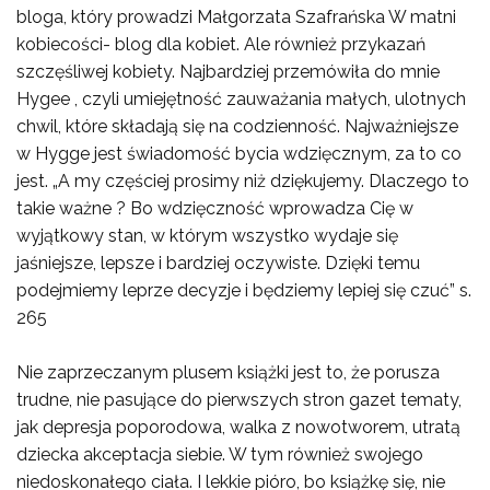
bloga, który prowadzi Małgorzata Szafrańska W matni
kobiecości- blog dla kobiet. Ale również przykazań
szczęśliwej kobiety. Najbardziej przemówiła do mnie
Hygee , czyli umiejętność zauważania małych, ulotnych
chwil, które składają się na codzienność. Najważniejsze
w Hygge jest świadomość bycia wdzięcznym, za to co
jest. „A my częściej prosimy niż dziękujemy. Dlaczego to
takie ważne ? Bo wdzięczność wprowadza Cię w
wyjątkowy stan, w którym wszystko wydaje się
jaśniejsze, lepsze i bardziej oczywiste. Dzięki temu
podejmiemy leprze decyzje i będziemy lepiej się czuć” s.
265
Nie zaprzeczanym plusem książki jest to, że porusza
trudne, nie pasujące do pierwszych stron gazet tematy,
jak depresja poporodowa, walka z nowotworem, utratą
dziecka akceptacja siebie. W tym również swojego
niedoskonałego ciała. I lekkie pióro, bo książkę się, nie