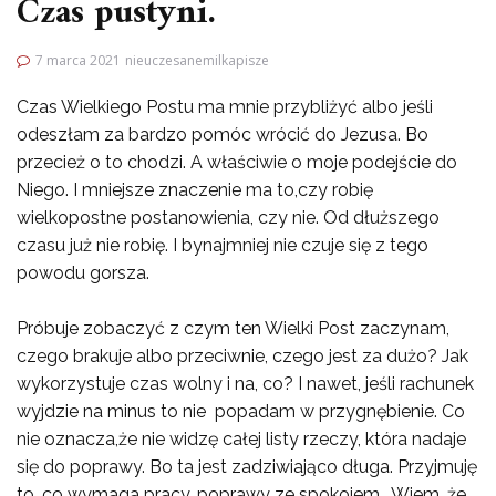
Czas pustyni.
7 marca 2021
nieuczesanemilkapisze
Czas Wielkiego Postu ma mnie przybliżyć albo jeśli
odeszłam za bardzo pomóc wrócić do Jezusa. Bo
przecież o to chodzi. A właściwie o moje podejście do
Niego. I mniejsze znaczenie ma to,czy robię
wielkopostne postanowienia, czy nie. Od dłuższego
czasu już nie robię. I bynajmniej nie czuje się z tego
powodu gorsza.
Próbuje zobaczyć z czym ten Wielki Post zaczynam,
czego brakuje albo przeciwnie, czego jest za dużo? Jak
wykorzystuje czas wolny i na, co? I nawet, jeśli rachunek
wyjdzie na minus to nie popadam w przygnębienie. Co
nie oznacza,że nie widzę całej listy rzeczy, która nadaje
się do poprawy. Bo ta jest zadziwiająco długa. Przyjmuję
to, co wymaga pracy, poprawy ze spokojem. Wiem, że