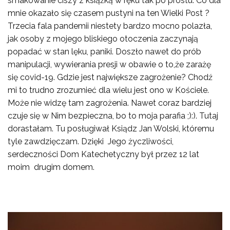
smakowanie ciszy z książką w ręku tak po prostu. Co dla
mnie okazało się czasem pustyni na ten Wielki Post ?
Trzecia fala pandemii niestety bardzo mocno polazła,
jak osoby z mojego bliskiego otoczenia zaczynają
popadać w stan lęku, paniki. Doszło nawet do prób
manipulacji, wywierania presji w obawie o to,że zarażę
się covid-19. Gdzie jest największe zagrożenie? Chodź
mi to trudno zrozumieć dla wielu jest ono w Kościele.
Może nie widzę tam zagrożenia. Nawet coraz bardziej
czuje się w Nim bezpieczna, bo to moja parafia ;):). Tutaj
dorastałam. Tu posługiwał Ksiądz Jan Wolski, któremu
tyle zawdzięczam. Dzięki Jego życzliwości,
serdeczności Dom Katechetyczny był przez 12 lat
moim drugim domem.