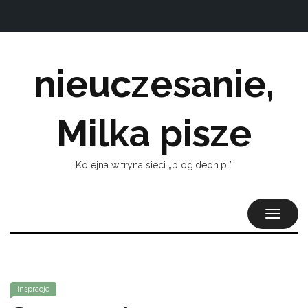
nieuczesanie,
Milka pisze
Kolejna witryna sieci „blog.deon.pl”
TOGGL
NAVIG
inspracje