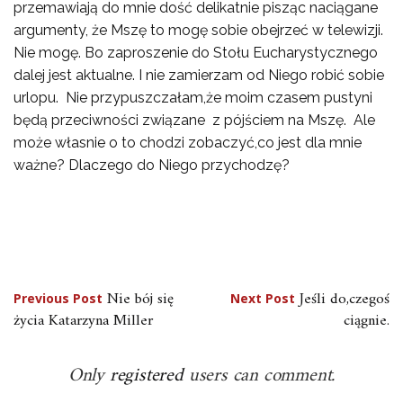
przemawiają do mnie dość delikatnie pisząc naciągane
argumenty, że Mszę to mogę sobie obejrzeć w telewizji.
Nie mogę. Bo zaproszenie do Stołu Eucharystycznego
dalej jest aktualne. I nie zamierzam od Niego robić sobie
urlopu. Nie przypuszczałam,że moim czasem pustyni
będą przeciwności związane z pójściem na Mszę. Ale
może własnie o to chodzi zobaczyć,co jest dla mnie
ważne? Dlaczego do Niego przychodzę?
Nawigacja
Nie bój się
Jeśli do,czegoś
Previous Post
Next Post
życia Katarzyna Miller
ciągnie.
wpisu
Only
registered
users can comment.